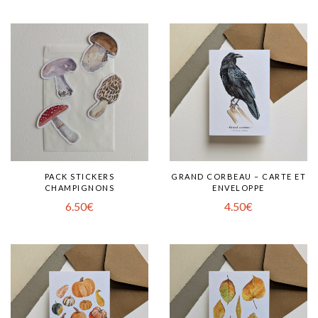
PACK STICKERS
GRAND CORBEAU – CARTE ET
CHAMPIGNONS
ENVELOPPE
6.50
€
4.50
€