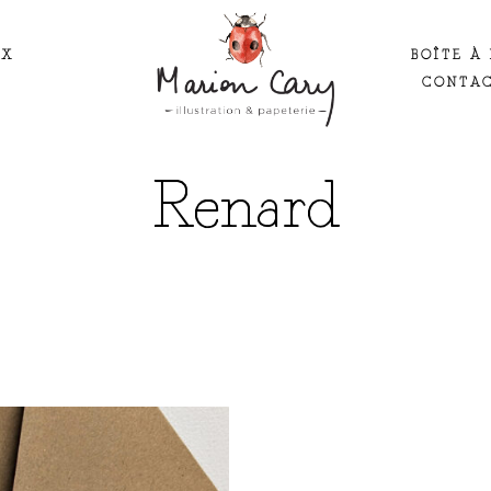
UX
BOÎTE À 
CONTA
Renard