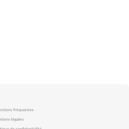
stions fréquentes
tions légales
itique de confidentialité