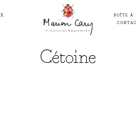
UX
BOÎTE À 
CONTA
Cétoine