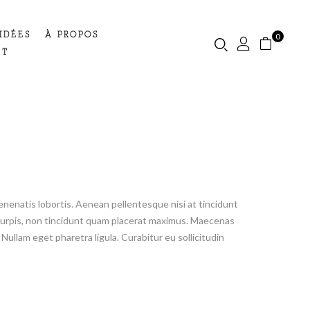
IDÉES
À PROPOS
0
CT
enenatis lobortis. Aenean pellentesque nisi at tincidunt
us turpis, non tincidunt quam placerat maximus. Maecenas
Nullam eget pharetra ligula. Curabitur eu sollicitudin