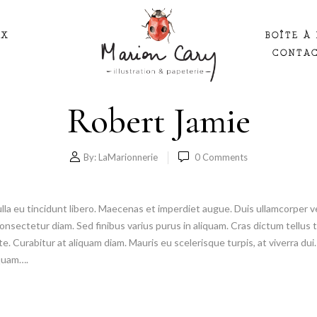
UX
BOÎTE À 
CONTA
Robert Jamie
By:
LaMarionnerie
0
Comments
ulla eu tincidunt libero. Maecenas et imperdiet augue. Duis ullamcorper v
s consectetur diam. Sed finibus varius purus in aliquam. Cras dictum tell
. Curabitur at aliquam diam. Mauris eu scelerisque turpis, at viverra dui. 
 quam….