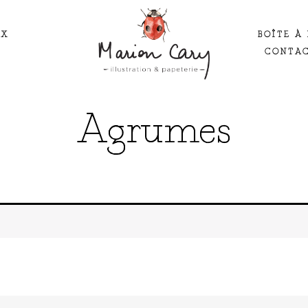
UX
BOÎTE À 
CONTA
Agrumes